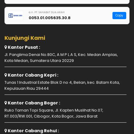
a.n. PT. SAHABAT DUA ARAH
Copy
0053.01.005635.30.8
Kunjungi Kami
Kantor Pusat :
Jl. Panglima Denai No.80C, A M P L A S, Kec. Medan Amplas,
Kota Medan, Sumatera Utara 20229
Kantor Cabang Kepri :
Tunas 1 Industrial Estate Blok D no 4, Belian, kec. Batam Kota,
Kepulauan Riau 29444
Kantor Cabang Bogor :
Ruko Taman Topi Square, Jl. Kapten Muslihat No.07,
RT.003/RW.001, Cibogor, Kota Bogor, Jawa Barat
Kantor Cabang Rohul :