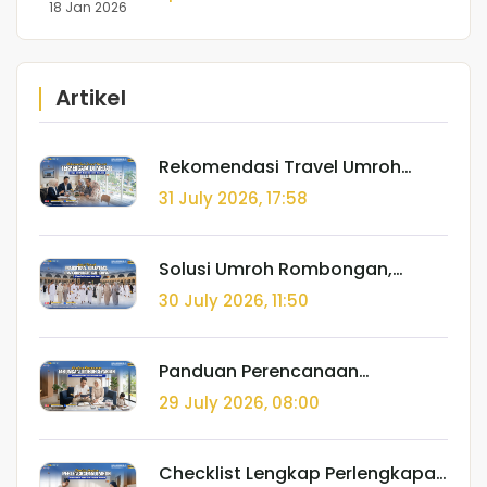
18 Jan 2026
Artikel
Rekomendasi Travel Umroh
Terpercaya di Medan dengan
31 July 2026, 17:58
Izin PPIU Resmi dan Kantor Fisik
Jelas
Solusi Umroh Rombongan,
Komunitas, dan Corporate
30 July 2026, 11:50
Gathering di Tanah Suci
Bersama Sadar Group
Panduan Perencanaan
Tabungan Umroh Syariah Bebas
29 July 2026, 08:00
Riba Bersama Ekosistem Sadar
Group
Checklist Lengkap Perlengkapan